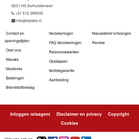
9231 HS Surhuisterveen
+31 512 369030
info@dalstra.nl
Contact en
Verzekeringen
Nieuwsbrief ontvangen
openingstijden
FAQ Verzekeringen
Review
Over ons
Reisvoorwaarden
Nieuws
Opstappen
Vacatures
Vertrekgarantie
Betalingen
Aanbieding
Brandstoftoeslag
Inloggen reisagent
Disclaimer en privacy
Copyright
Cookies