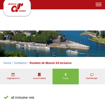
Home
/
Duitsland
/
Rondom de Moezel All inclusive
Dagprogramma
Accommodaties
Prijzen
Beoordelingen
all inclusive reis