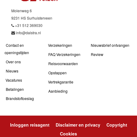
Molenweg 6
9231 HS Surhuisterveen
+31 512 369030
info@dalstra.nl
Contact en
Verzekeringen
Nieuwsbrief ontvangen
openingstijden
FAQ Verzekeringen
Review
Over ons
Reisvoorwaarden
Nieuws
Opstappen
Vacatures
Vertrekgarantie
Betalingen
Aanbieding
Brandstoftoeslag
Inloggen reisagent
Disclaimer en privacy
Copyright
Cookies