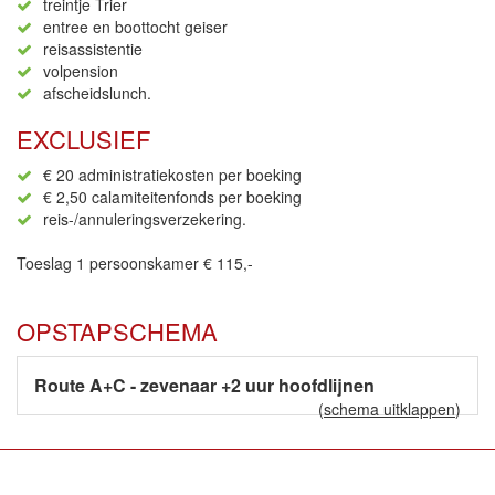
treintje Trier
entree en boottocht geiser
reisassistentie
volpension
afscheidslunch.
EXCLUSIEF
€ 20 administratiekosten per boeking
€ 2,50 calamiteitenfonds per boeking
reis-/annuleringsverzekering.
Toeslag 1 persoonskamer € 115,-
OPSTAPSCHEMA
Route A+C - zevenaar +2 uur hoofdlijnen
(
schema uitklappen
)