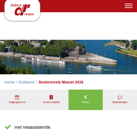
Home
/
Duitsland
/
Seniorenreis Moezel 2026
Dagprogramma
Accommodaties
Prijzen
Beoordelingen
met reisassistentie