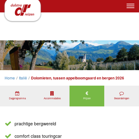
Home
/
Italië
/
Dolomieten, tussen appelboomgaard en bergen 2026
Dagprogramma
Accommodaties
Prijzen
Beoordelingen
prachtige bergwereld
comfort class touringcar