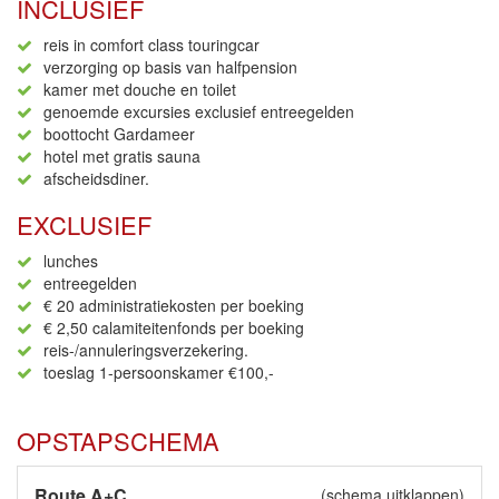
INCLUSIEF
reis in comfort class touringcar
verzorging op basis van halfpension
kamer met douche en toilet
genoemde excursies exclusief entreegelden
boottocht Gardameer
hotel met gratis sauna
afscheidsdiner.
EXCLUSIEF
lunches
entreegelden
€ 20 administratiekosten per boeking
€ 2,50 calamiteitenfonds per boeking
reis-/annuleringsverzekering.
toeslag 1-persoonskamer €100,-
OPSTAPSCHEMA
Route A+C
(
schema uitklappen
)