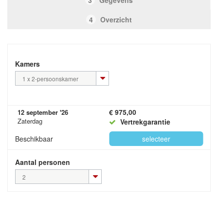
3
Gegevens
4
Overzicht
Kamers
1 x 2-persoonskamer
€ 975,00
12 september '26
Zaterdag
Vertrekgarantie
Beschikbaar
selecteer
Aantal personen
2