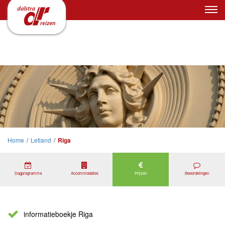
Home
/
Letland
/
Riga
Dagprogramma
Accommodaties
Prijzen
Beoordelingen
informatieboekje Riga