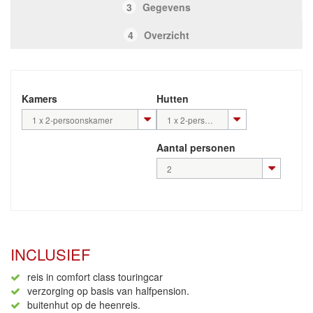
3
Gegevens
4
Overzicht
Kamers
Hutten
1 x 2-persoonskamer
1 x 2-persoons binnenhut/kamer
Aantal personen
2
INCLUSIEF
reis in comfort class touringcar
verzorging op basis van halfpension.
buitenhut op de heenreis.