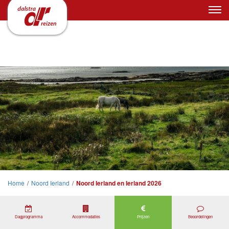
Home
/
Noord Ierland
/
Noord Ierland en Ierland 2026
Dagprogramma
Accommodaties
Prijzen
Beoordelingen