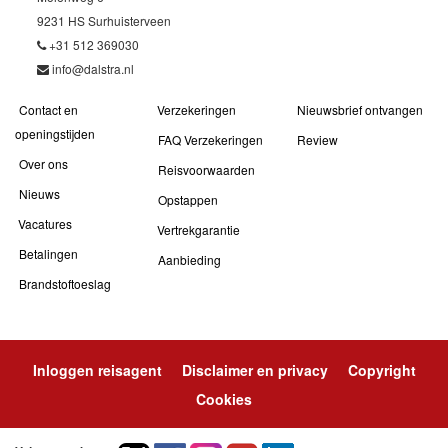
9231 HS Surhuisterveen
+31 512 369030
info@dalstra.nl
Contact en
Verzekeringen
Nieuwsbrief ontvangen
openingstijden
FAQ Verzekeringen
Review
Over ons
Reisvoorwaarden
Nieuws
Opstappen
Vacatures
Vertrekgarantie
Betalingen
Aanbieding
Brandstoftoeslag
Inloggen reisagent
Disclaimer en privacy
Copyright
Cookies